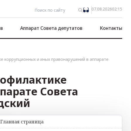
07.08.2026
02:15
ов
Аппарат Совета депутатов
Контакты
ке коррупционных и иных правонарушений в аппарате
профилактике
парате Совета
дский
Главная страница