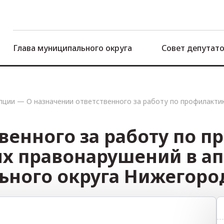
Глава муниципального округа
Совет депутат
пции
—
О назначении ответственного за работу по профилакти
венного за работу по 
х правонарушений в ап
ьного округа Нижегоро