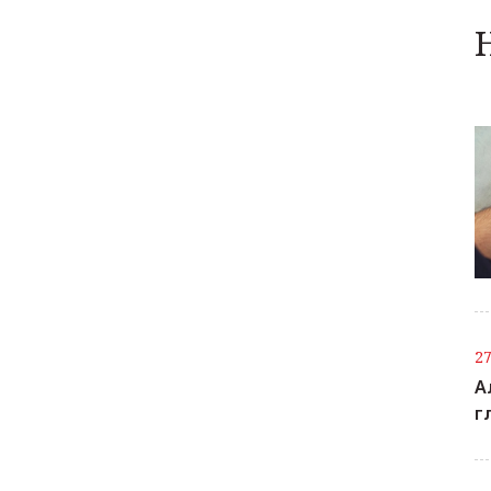
2
А
г