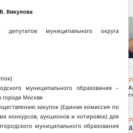
икулова
 депутатов муниципального округа
пок)
2
А
родского муниципального образования –
г
 городе Москве
уществлению закупок (Единая комиссия по
я конкурсов, аукционов и котировок) для
2
игородского муниципального образования
Д