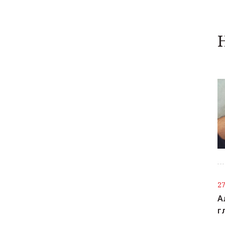
2
А
г