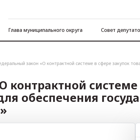
Глава муниципального округа
Совет депутат
едеральный закон «О контрактной системе в сфере закупок това
О контрактной системе 
г для обеспечения госуд
»