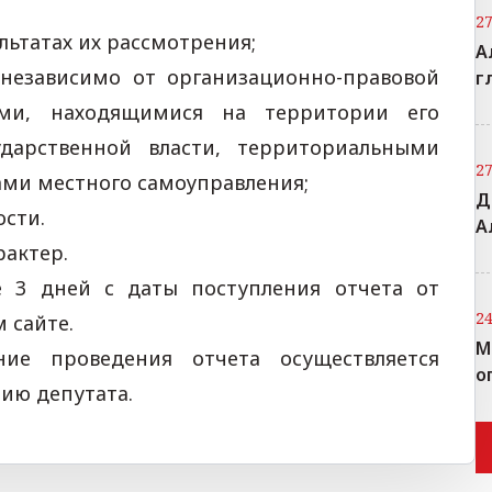
2
льтатах их рассмотрения;
А
 независимо от организационно-правовой
г
ми, находящимися на территории его
ударственной власти, территориальными
2
ами местного самоуправления;
Д
ости.
А
рактер.
е 3 дней с даты поступления отчета от
2
 сайте.
М
ение проведения отчета осуществляется
о
ию депутата.