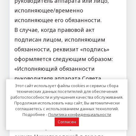
руководитель аппарата или лицо,
исполняющее/временно
исполняющее его обязанности.
В случае, когда правовой акт
подписан лицом, исполняющим
обязанности, реквизит «подпись»
оформляется следующим образом:
«Исполняющий обязанности
руководителя аппарата Совета
Этот сайт использует файлы cookies и сервисы сбора
депутатов муниципального округа
технических данных посетителей для обеспечения
Нижегородский в городе Москве» /
работоспособности и улучшения качества обслуживания.
Продолжая использовать наш сайт, Вы автоматически
«Временно исполняющий
соглашаетесь с использованием данных технологий.
Подробнее -
Политика конфиденциальности
обязанности руководителя аппарата
Согласен
Совета депутатов муниципального