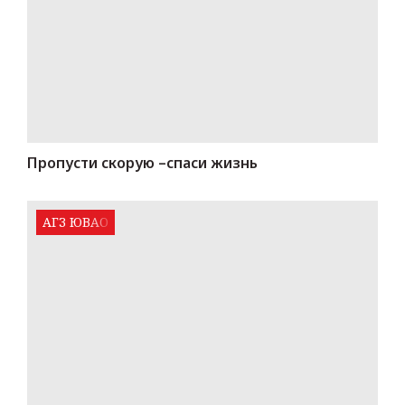
Пропусти скорую –спаси жизнь
АГЗ ЮВАО